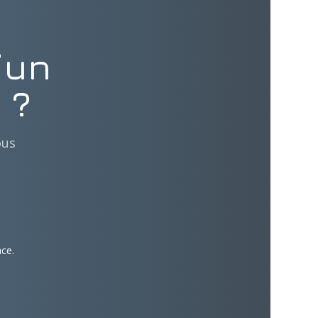
’un
 ?
ous
ace.