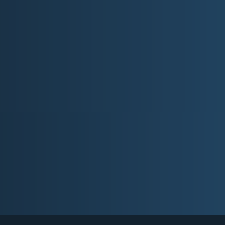
Nos servic
e
BOITES DE VITESSES
BOITE DE TRANSFERT
t
CONSOMMABLES
PIECES DETACHEES
ns en matière de
PONTS AV / AR
ration complète,
fique, notre
 service de votre
L’entrepris
igueur, en
té de votre
TECHNI-BOITE
Nos services
Nos partenaires
FAQ
Contact