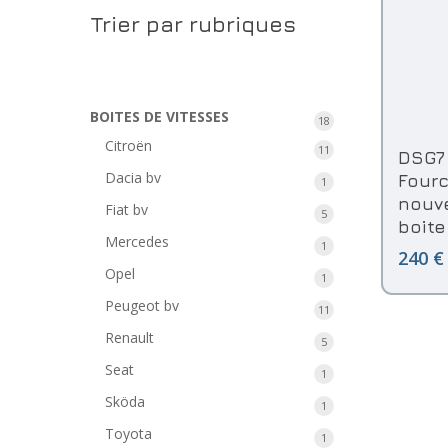
Trier par rubriques
BOITES DE VITESSES
18
18
produits
Citroën
A
11
11
DSG7
produits
Dacia bv
Four
1
1
nouve
produit
Fiat bv
5
5
boite
produits
Mercedes
1
1
240 €
produit
Opel
1
1
produit
Peugeot bv
11
11
produits
Renault
5
5
produits
Seat
1
1
produit
Sköda
1
1
produit
Toyota
1
1