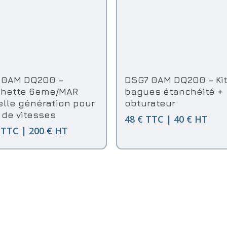
jouter Au Panier
Ajouter Au Panier
 0AM DQ200 –
DSG7 0AM DQ200 – Kit
chette 6eme/MAR
bagues étanchéité +
lle génération pour
obturateur
 de vitesses
48 € TTC | 40 € HT
 TTC | 200 € HT