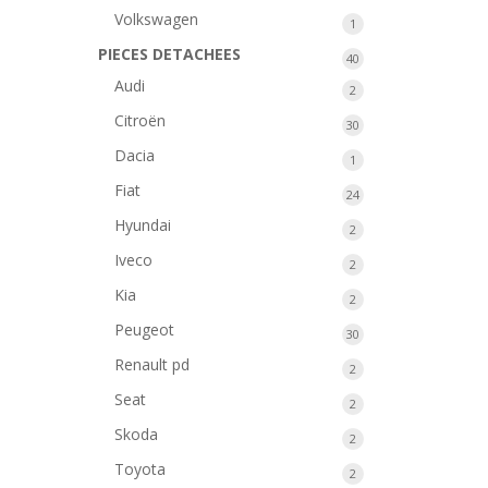
produit
Volkswagen
1
1
produit
PIECES DETACHEES
40
40
produits
Audi
2
2
produits
Citroën
30
30
produits
Dacia
1
1
produit
Fiat
24
24
produits
Hyundai
2
2
produits
Iveco
2
2
produits
Kia
2
2
produits
Peugeot
30
30
produits
Renault pd
2
2
produits
Seat
2
2
produits
Skoda
2
2
produits
Toyota
2
2