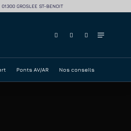
se: 01300 GROSLEE ST-BENOIT
recherche
account
Menu
ert
Ponts AV/AR
Nos conseils