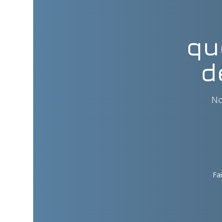
qu
d
No
Fai