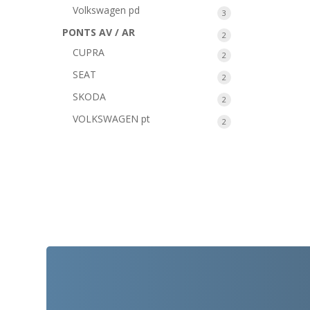
produits
Volkswagen pd
3
3
produits
PONTS AV / AR
2
2
produits
CUPRA
2
2
produits
SEAT
2
2
produits
SKODA
2
2
produits
VOLKSWAGEN pt
2
2
produits