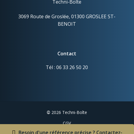
Techni-Boîte
3069 Route de Groslée, 01300 GROSLEE ST-
BENOIT
Contact
Tél : 06 33 26 50 20
©
2026
Techni-Boîte
CGV
Mentions légales
Besoin d'une référence précise ? Contactez-