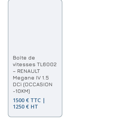
Ajouter Au Panier
Boite de
vitesses TL6002
– RENAULT
Megane IV 1.5
DCi (OCCASION
-10KM)
1500 € TTC |
1250 € HT