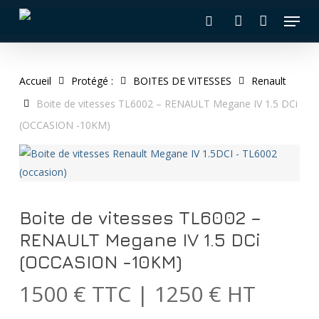
Skip
Menu
to
recherche
account
main
content
Accueil
Protégé :
BOITES DE VITESSES
Renault
Boite de vitesses TL6002 – RENAULT Megane IV 1.5 DCi
(OCCASION -10KM)
Boite de vitesses TL6002 –
RENAULT Megane IV 1.5 DCi
(OCCASION -10KM)
1500 € TTC | 1250 € HT