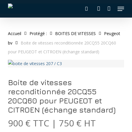
Skip
Menu
to
recherche
account
main
content
Accueil
Protégé :
BOITES DE VITESSES
Peugeot
bv
Boite de vitesses reconditionnée 20CQ55 20CQ60
pour PEUGEOT et CITROEN (échange standard)
Boite de vitesses
reconditionnée 20CQ55
20CQ60 pour PEUGEOT et
CITROEN (échange standard)
900 € TTC | 750 € HT