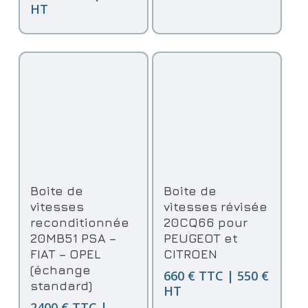
HT
Ajouter Au Panier
Ajouter Au Panier
Boite de
Boite de
vitesses
vitesses révisée
reconditionnée
20CQ66 pour
20MB51 PSA –
PEUGEOT et
FIAT – OPEL
CITROEN
(échange
660 € TTC | 550 €
standard)
HT
2400 € TTC |