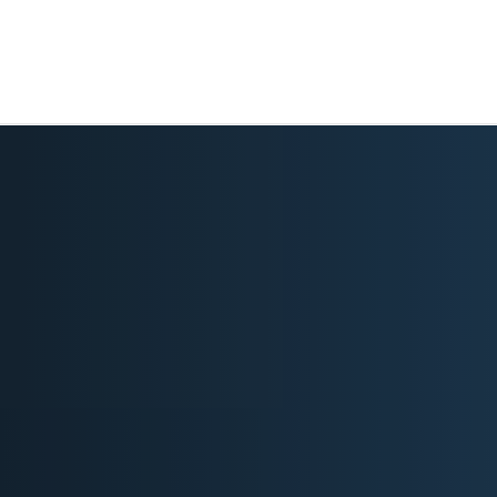
Techni-Boîte –
Spécialiste Boite d
vitesses et transfer
Chez TECHNI BOITE, nous couvrons tous vos besoi
transmission automobile. Que ce soit pour une répa