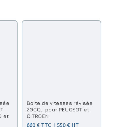
Ajouter Au Panier
isée
Boite de vitesses révisée
OT
20CQ.. pour PEUGEOT et
O et
CITROEN
660 € TTC | 550 € HT