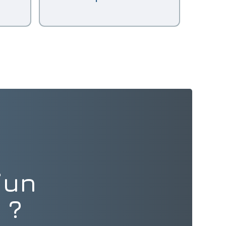
’un
 ?