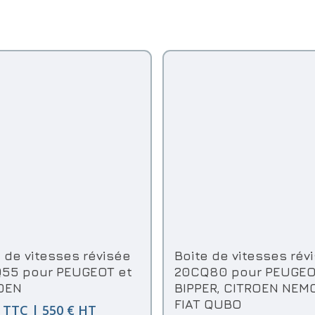
Ajouter Au Panier
Ajouter Au Panier
e de vitesses révisée
Boite de vitesses rév
55 pour PEUGEOT et
20CQ80 pour PEUGE
OEN
BIPPER, CITROEN NEM
FIAT QUBO
 TTC | 550 € HT