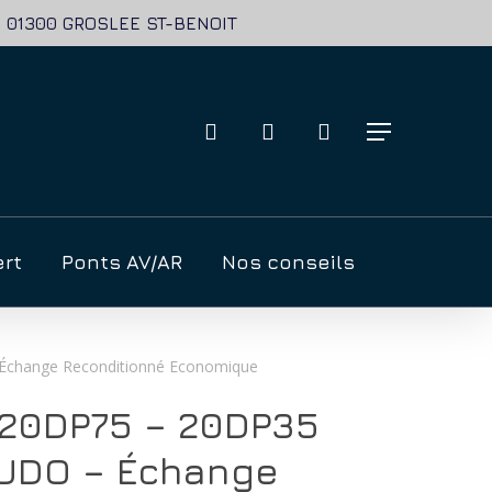
se: 01300 GROSLEE ST-BENOIT
recherche
account
Menu
ert
Ponts AV/AR
Nos conseils
Échange Reconditionné Economique
 20DP75 – 20DP35
UDO – Échange