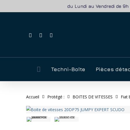
Skip
du Lundi au Vendredi de 9h 
to
main
content
facebook
phone
email
Appuyez sur Entrée pour rechercher ou ESC pour ferme
Techni-Boîte
Pièces déta
Accueil
Protégé :
BOITES DE VITESSES
Fiat 