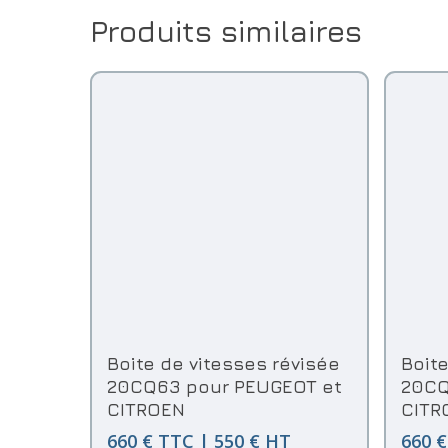
Produits similaires
Ajouter Au Panier
Boite de vitesses révisée
Boit
20CQ63 pour PEUGEOT et
20CQ
CITROEN
CITR
660 € TTC | 550 € HT
660 €