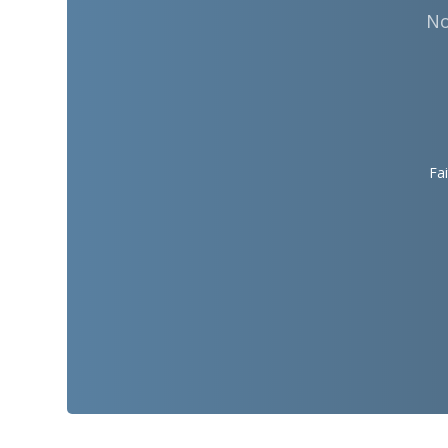
No
Fai