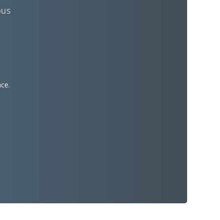
ous
ace.