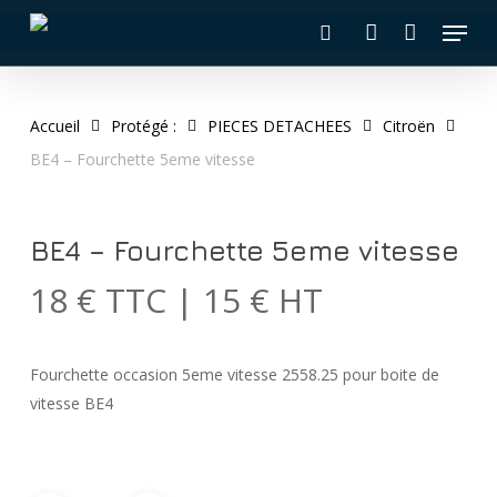
Skip
Menu
to
recherche
account
main
content
Accueil
Protégé :
PIECES DETACHEES
Citroën
BE4 – Fourchette 5eme vitesse
BE4 – Fourchette 5eme vitesse
18 € TTC | 15 € HT
Fourchette occasion 5eme vitesse 2558.25 pour boite de
vitesse BE4