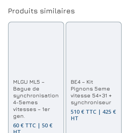
Produits similaires
Ajouter Au Panier
Ajouter Au Panier
MLGU ML5 –
BE4 – Kit
Bague de
Pignons 5eme
synchronisation
vitesse 54×31 +
4-5emes
synchroniseur
vitesses – 1er
510 € TTC | 425 €
gen.
HT
60 € TTC | 50 €
HT