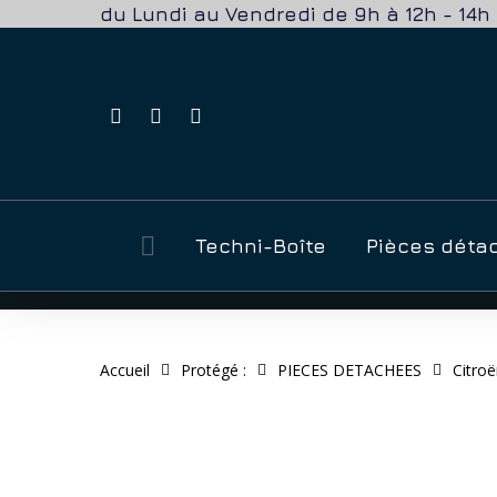
Skip
du Lundi au Vendredi de 9h à 12h - 14
to
main
content
facebook
phone
email
Appuyez sur Entrée pour rechercher ou ESC pour ferme
Techni-Boîte
Pièces déta
Accueil
Protégé :
PIECES DETACHEES
Citro