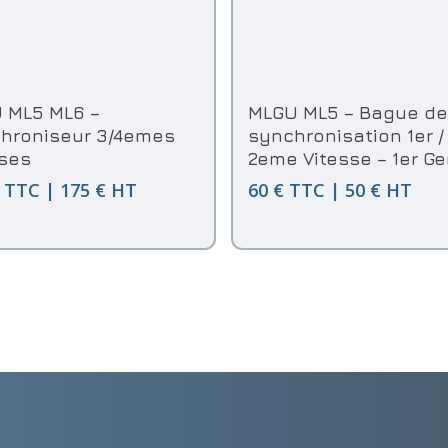
Ajouter Au Panier
Ajouter Au Panier
 ML5 ML6 –
MLGU ML5 – Bague de
hroniseur 3/4emes
synchronisation 1er /
sses
2eme Vitesse – 1er Ge
 TTC | 175 € HT
60 € TTC | 50 € HT