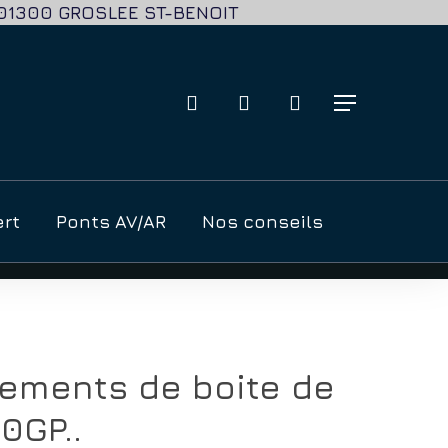
e: 01300 GROSLEE ST-BENOIT
recherche
account
Menu
ert
Ponts AV/AR
Nos conseils
lements de boite de
0GP..