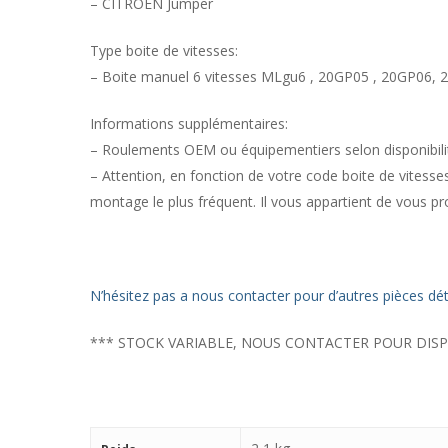
– CITROEN Jumper
Type boite de vitesses:
– Boite manuel 6 vitesses MLgu6 , 20GP05 , 20GP06
Informations supplémentaires:
– Roulements OEM ou équipementiers selon disponibili
– Attention, en fonction de votre code boite de vitesses,
montage le plus fréquent. Il vous appartient de vous proc
N’hésitez pas a nous contacter pour d’autres pièces dé
*** STOCK VARIABLE, NOUS CONTACTER POUR DISPO