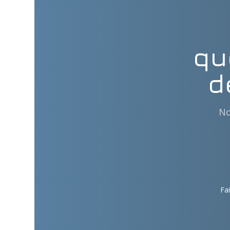
qu
d
No
Fai