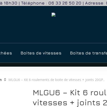
h à 18h30 | Téléphone : 06 33 26 50 20 | Adress
r
chées
Boites de vitesses
Boites de transf
ën
MLGU6 – Kit 6 roulements de boite de vitesses + joints 20GP..
MLGU6 – Kit 6 rou
vitesses + joints 2