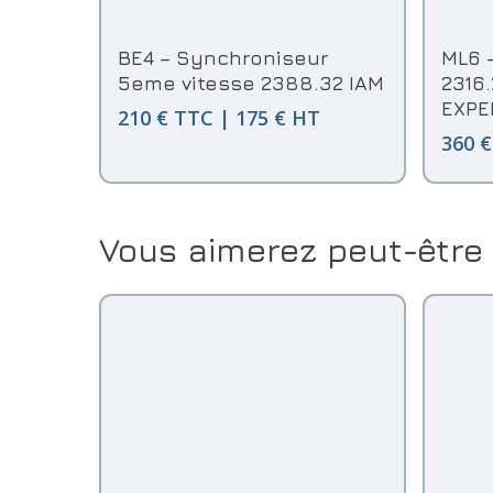
Ajouter Au Panier
BE4 – Synchroniseur
ML6 
5eme vitesse 2388.32 IAM
2316.
EXPE
210 € TTC | 175 € HT
360 €
Vous aimerez peut-être