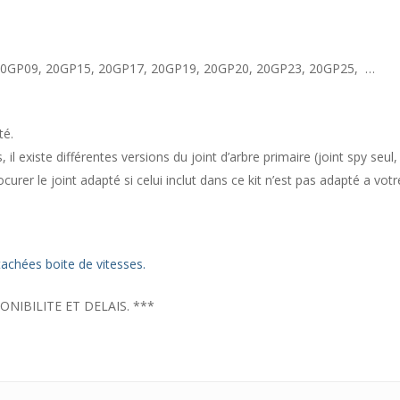
, 20GP09, 20GP15, 20GP17, 20GP19, 20GP20, 20GP23, 20GP25, …
té.
 il existe différentes versions du joint d’arbre primaire (joint spy seu
urer le joint adapté si celui inclut dans ce kit n’est pas adapté a votr
tachées boite de vitesses.
NIBILITE ET DELAIS. ***