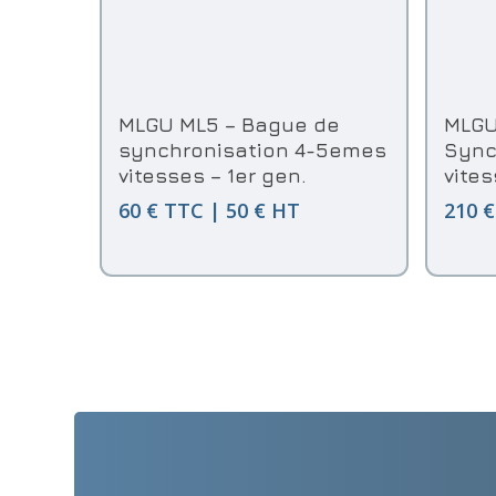
Ajouter Au Panier
MLGU ML5 – Bague de
MLGU
synchronisation 4-5emes
Sync
vitesses – 1er gen.
vite
60 € TTC | 50 € HT
210 €