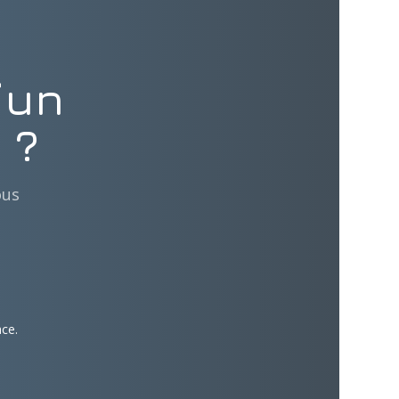
’un
 ?
ous
ace.