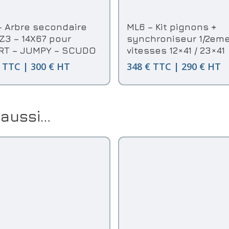
Ajouter Au Panier
Ajouter Au Panier
– Arbre secondaire
ML6 – Kit pignons +
Z3 – 14X67 pour
synchroniseur 1/2em
RT – JUMPY – SCUDO
vitesses 12×41 / 23×41
 TTC | 300 € HT
348 € TTC | 290 € HT
 aussi…