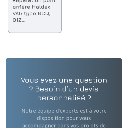
Réparation pont
arrière Haldex
VAG type 0CQ,
01Z…
Vous avez une question
? Besoin d’un devis
personnalisé ?
Notre équipe d’experts est à votre
disposition pour vous
accompagner dans vos projets de