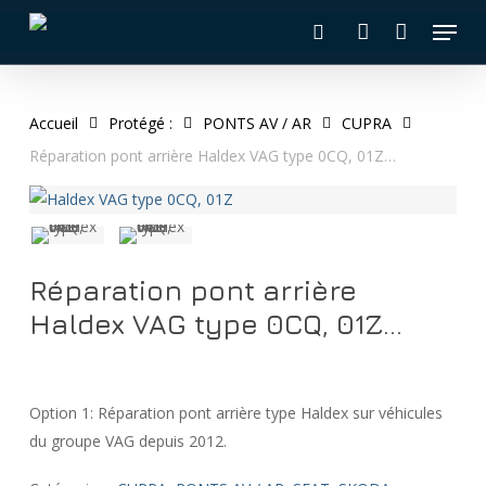
Skip
Menu
to
recherche
account
main
content
Accueil
Protégé :
PONTS AV / AR
CUPRA
Réparation pont arrière Haldex VAG type 0CQ, 01Z…
Réparation pont arrière
Haldex VAG type 0CQ, 01Z…
Option 1: Réparation pont arrière type Haldex sur véhicules
du groupe VAG depuis 2012.