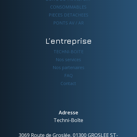
CONSOMMABLES
PIECES DETACHEES
PONTS AV / AR
L’entreprise
TECHNI-BOITE
Nos services
Nos partenaires
FAQ
Contact
Adresse
Techni-Boîte
3069 Route de Groslée, 01300 GROSLEE ST-