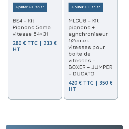
Ajouter Au Panier
Ajouter Au Panier
BE4 – Kit
MLGU6 – Kit
Pignons 5eme
pignons +
vitesse 54×31
synchroniseur
1/2emes
280 € TTC | 233 €
vitesses pour
HT
boite de
vitesses –
BOXER – JUMPER
– DUCATO
420 € TTC | 350 €
HT