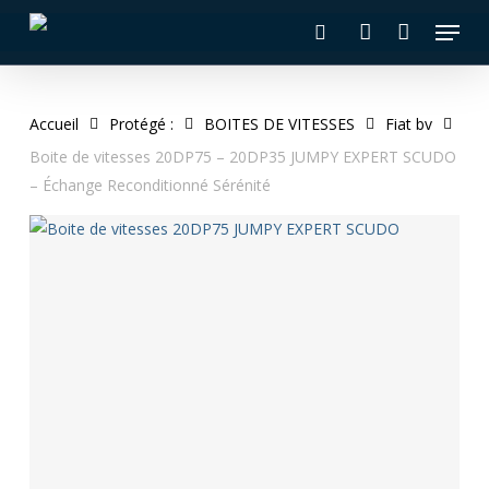
Skip
Menu
to
recherche
account
main
content
Accueil
Protégé :
BOITES DE VITESSES
Fiat bv
Boite de vitesses 20DP75 – 20DP35 JUMPY EXPERT SCUDO
– Échange Reconditionné Sérénité