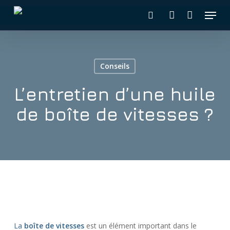
Skip
Menu
to
recherche
account
main
content
Conseils
L’entretien d’une huile
de boîte de vitesses ?
La
boîte de vitesses
est un élément important dans le